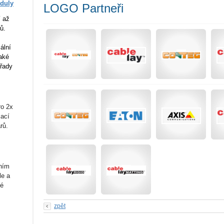
duly
LOGO Partneři
í až
ů.
ální
aké
 řady
o 2x
xací
rů.
ením
le a
vé
zpět