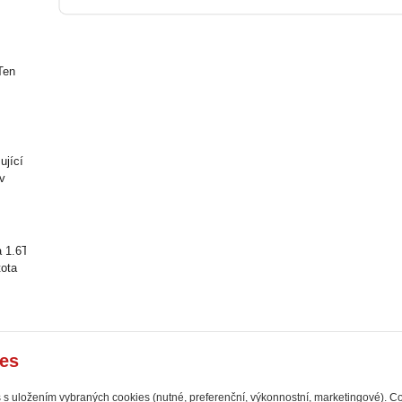
Ten
ující
 v
 1.6T. 
ota 
es
s s uložením vybraných cookies (nutné, preferenční, výkonnostní, marketingové). C