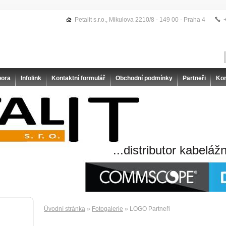
Petalit s.r.o., Mikulova 2210/8 - 149 00 - Praha 4
pora
Infolink
Kontaktní formulář
Obchodní podmínky
Partneři
Kon
...distributor kabeláž
Úvodní stránka
»
Fotogalerie
» LOGO Partneři