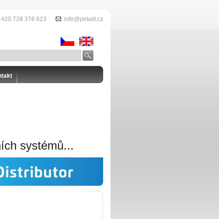
+420 728 376 623
info@petalit.cz
takt
ních systémů...