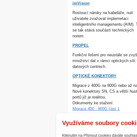
imVision
Rostoucí nároky na kabeláže, nutí
uživatele zvažovat implemetaci
inteligentního managementu (AIM). 
se tak stává součástí technických
norem.
PROPEL
Funkční řešení pro neustále se zvyš
množství dat v rámci optických sítí
datových centrech.
OPTICKÉ KONEKTORY
Migrace z 400G na 800G nebo až na
Nové konektory SN, CS a větší hust
portů již je realitou.
Dokumenty ke stažení:
Migrace 400 - 800G část 1
Migrace 400 - 800G část 2
Využíváme soubory cooki
Kliknutím na Přijmout cookies dáváte souhla