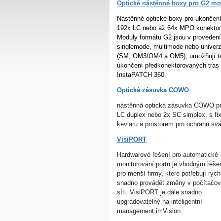
Optické nástěnné boxy pro G2 mo
Nástěnné optické boxy pro ukončen
192x LC nebo až 64x MPO konektor
Moduly formátu G2 jsou v provedení
singlemode, multimode nebo univerz
(SM, OM3/OM4 a OM5), umožňují t
ukončení předkonektorovaných tras
InstaPATCH 360.
Optická zásuvka COWO
nástěnná optická zásuvka COWO pr
LC duplex nebo 2x SC simplex, s fi
kevlaru a prostorem pro ochranu svá
VisiPORT
Hardwarové řešení pro automatické
monitorování portů je vhodným řeš
pro menší firmy, které potřebují rych
snadno provádět změny v počítačo
síti. VisiPORT je dále snadno
upgradovatelný na inteligentní
management imVision.