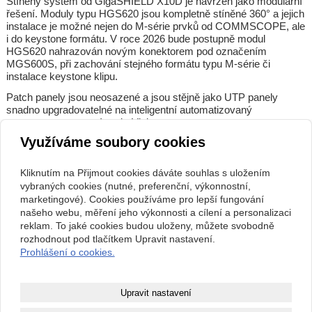
Stíněný systém od GigaSHIELD X10D je navržen jako modulární
řešení. Moduly typu HGS620 jsou kompletně stíněné 360° a jejich
instalace je možné nejen do M-série prvků od COMMSCOPE, ale
i do keystone formátu. V roce 2026 bude postupně modul
HGS620 nahrazován novým konektorem pod označením
MGS600S, při zachování stejného formátu typu M-série či
instalace keystone klipu.
Patch panely jsou neosazené a jsou stějně jako UTP panely
snadno upgradovatelné na inteligentní automatizovaný
management - systému imVision.
Využíváme soubory cookies
Stíněné řešení GigaSHIELD X10D STP bylo dříve součástí nyní
již zcela nestíněného a unikátního řešení pod označení
GigaSPEED X10D.
Kliknutím na Přijmout cookies dáváte souhlas s uložením
vybraných cookies (nutné, preferenční, výkonnostní,
marketingové). Cookies používáme pro lepší fungování
našeho webu, měření jeho výkonnosti a cílení a personalizaci
Kontakt
reklam. To jaké cookies budou uloženy, můžete svobodně
Petalit s.r.o.
+420 728 376 623
rozhodnout pod tlačítkem Upravit nastavení.
Mikulova 2210/8 - 149 00 -
info@petalit.cz
Prohlášení o cookies.
Praha 4
Copyright © 2026 Petalit s.r.o.
Upravit nastavení
webové stránky
s AI,
doména
a
webhosting
u jediného 5★