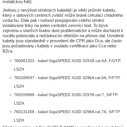
metalickou folií).
Jednou z nevýhod stíněných kabeláží je větší průměr kabelu,
který v datových centrech zvlášť může bránit cirkulaci chladného
vzduchu. Dále pak i nutnost pospojování celého stínění
instalované linky na jeden centrální zemnící bod. To bývá
zejména u starších budov dost problematické a může docházet k
rozdílu potenciálu a nežádoucím efektům na přenos dat. Uvedené
kabely jsou standardně v provedení dle CPR jako Dca, ale často
jsou požadovány i kabely v souladu certifikace jako Cca nebo
B2ca.
760081323 - kabel GigaSPEED X10D 3291B cat.6A, F/UTP,
LSZH
760189597 - kabel GigaSPEED X10D 3296A cat.6A, F/FTP,
LSZH
760159988 - kabel GigaSPEED X10D 3297B cat.7, S/FTP
LSZH
760131268 - kabel GigaSPEED X10D 3298A cat.7A, S/FTP
LSZH