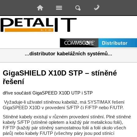
...distributor kabelážních systémů...
GigaSHIELD X10D STP – stíněné
řešení
dříve součástí GigaSPEED X10D UTP i STP
Vyžaduje-li uživatel stíněnou kabeláž, má SYSTIMAX řešení
GigaSPEED X10D v provedení S/FTP či F/FTP nebo F/UTP.
Stíněné kabely existují v různém provedení stínění. Plně stíněné
kabely S/FTP (stíněné opletem a každý pár metalickou folií),
F/FTP (každý pár stíněný samostatnou folií a folií okolo všech
párů) nebo kabely F/UTP (všechny páry jsou pod stínící